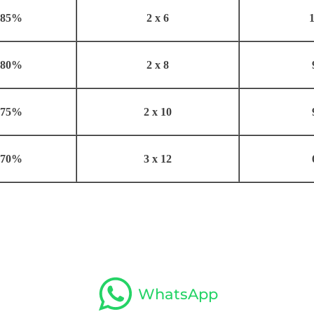
85%
2 x 6
1
80%
2 x 8
75%
2 x 10
70%
3 x 12
WhatsApp