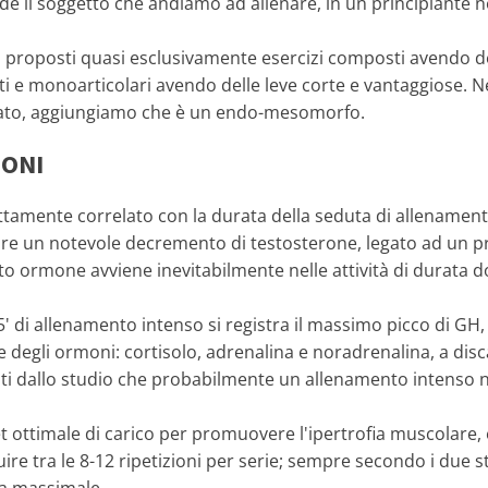
de il soggetto che andiamo ad allenare, in un principiante n
 proposti quasi esclusivamente esercizi composti avendo d
i e monoarticolari avendo delle leve corte e vantaggiose. 
allenato, aggiungiamo che è un endo-mesomorfo.
IONI
tamente correlato con la durata della seduta di allenamento
 notare un notevole decremento di testosterone, legato ad u
sto ormone avviene inevitabilmente nelle attività di durata d
 di allenamento intenso si registra il massimo picco di GH, 
degli ormoni: cortisolo, adrenalina e noradrenalina, a disc
colti dallo studio che probabilmente un allenamento intenso 
et ottimale di carico per promuovere l'ipertrofia muscolare,
re tra le 8-12 ripetizioni per serie; sempre secondo i due st