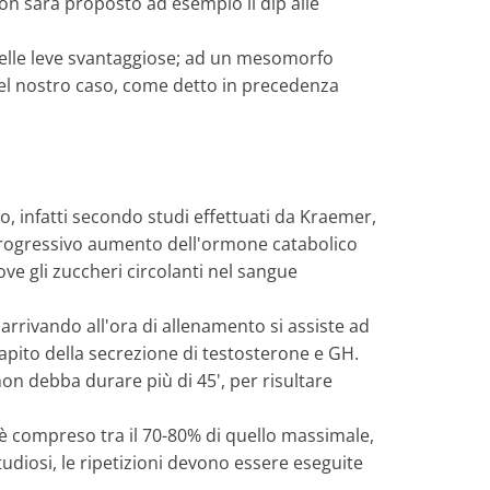
on sarà proposto ad esempio il dip alle
elle leve svantaggiose; ad un mesomorfo
Nel nostro caso, come detto in precedenza
, infatti secondo studi effettuati da Kraemer,
n progressivo aumento dell'ormone catabolico
ove gli zuccheri circolanti nel sangue
arrivando all'ora di allenamento si assiste ad
apito della secrezione di testosterone e GH.
non debba durare più di 45', per risultare
 è compreso tra il 70-80% di quello massimale,
udiosi, le ripetizioni devono essere eseguite