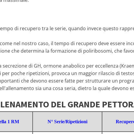
la massimale.
 tempo di recupero tra le serie, quando invece questo rappr
ome nel nostro caso, il tempo di recupero deve essere incom
ione che determina la formazione di poliribosomi, che favori
 la secrezione di GH, ormone anabolico per eccellenza (Krae
ti per poche ripetizioni, provoca un maggior rilascio di test
mportanti che devono essere fatte per strutturare un progr
allenamento sia una cosa seria, dietro la quale devono esse
LLENAMENTO DEL GRANDE PETTOR
ella 1 RM
N° Serie/Ripetizioni
Recupero 