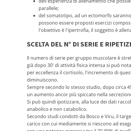
dell'esperienza di allenamento che possie
parallele;
del somatotipo, ad un ectomorfo saranno
possono essere proposti esercizi compost
l'obiettivo è l'ipertrofia, il soggetto è 
SCELTA DEL N° DI SERIE E RIPETIZ
Il numero di serie per gruppo muscolare è stret
già dopo 30' di attività fisica intensa si può
per eccellenza il cortisolo, l'incremento di que
diminuiscono.
Sempre secondo lo stesso studio, dopo circa 45'
un aumento ancor più spiccato nella secrezione 
Si può quindi ipotizzare, alla luce dei dati rac
anabolico e non catabolico.
Secondo studi condotti da Bosco e Viru, il targ
carico con cui mediamente si riescono ad esegui