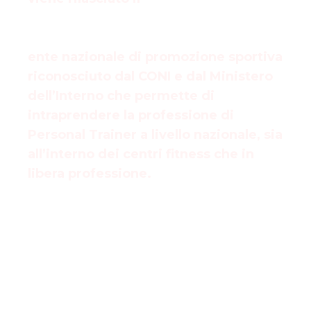
Trainer 3° Livello e il Tesserino
tecnico Nazionale riconosciuto ASI
ente nazionale di promozione sportiva
riconosciuto dal CONI e dal Ministero
dell’Interno che permette di
intraprendere la professione di
Personal Trainer a livello nazionale, sia
all’interno dei centri fitness che in
libera professione.
Il Corso Personal Trainer
conforme alla
Riforma dello Sport
, è inoltre
riconosciuto
a livello Europeo
da
EurEthICS ETSIA
(EQF4).
I corsi di formazione di AIPT sono curati
da docenti certificati SNAQ (Sistema
Nazionale di Qualifica dei Tecnici Sportivi)