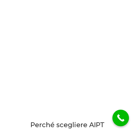
con certificazione rilasciata dalla Scuola
dello Sport del CONI.
I corsi dell’Accademia Italiana Personal Trainer
vengono organizzati secondo gli standard
qualitativi richiesti dallo SNAQ e seguono in
ogni aspetto il regolamento che la normativa
Nazionale prevede.
PIÙ INFORMAZIONI
Perché scegliere AIPT