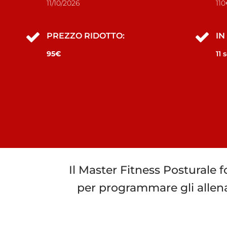
11/10/2026
11
PREZZO RIDOTTO:
IN
95€
11
Il Master Fitness Posturale fo
per programmare gli allena