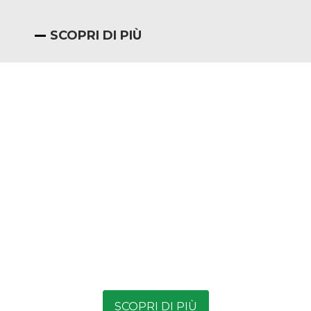
SCOPRI DI PIÙ
NOVITÀ - CORSI
STREAMING AIPT
SCOPRI DI PIÙ