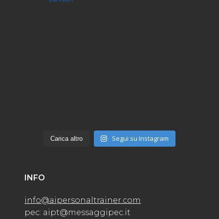
Segui su Instagram
Carica altro
INFO
info@aipersonaltrainer.com
pec: aipt@messaggipec.it