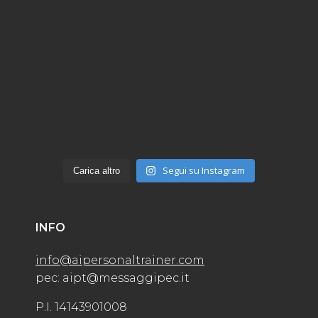
Segui su Instagram
Carica altro
INFO
info@aipersonaltrainer.com
pec: aipt@messaggipec.it
P.I. 14143901008