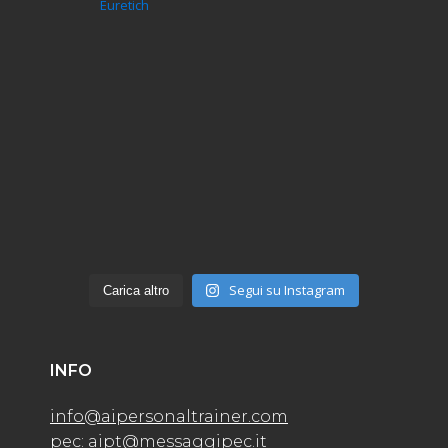
Euretich
Segui su Instagram
Carica altro
INFO
info@aipersonaltrainer.com
pec: aipt@messaggipec.it