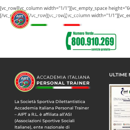
[vc_row][vc_column width="1/1"][vc_empty_space height="
[/vc_column][/vc_row][vc_row][vc_column width="1/1"][vc_
ULTIME
La Società Sportiva Dilettantistica
Accademia Italiana Personal Trainer
– AIPT a R.L. è affiliata all’ASI
(Associazioni Sportive Sociali
Italiane), ente nazionale di