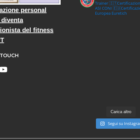
Trainer
🇮🇹Certificazio
ASI CONI
🇪🇺Certificaz
cazione personal
Europea Euretich
: diventa
ionista del fitness
PT
 TOUCH
Carica altro
Segui su Instagr