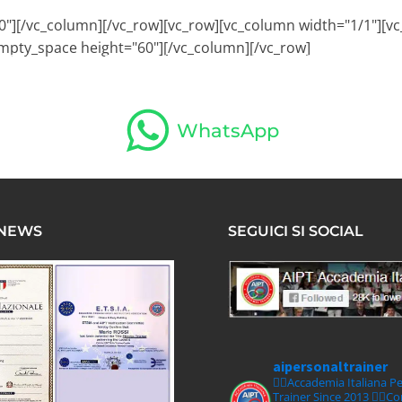
60"][/vc_column][/vc_row][vc_row][vc_column width="1/1"]
empty_space height="60"][/vc_column][/vc_row]
HOME
CORSI
CERTIFICAZIONE
ALBO P.T.
RECENSIONI
N
WhatsApp
 NEWS
SEGUICI SI SOCIAL
aipersonaltrainer
🏋‍♀️Accademia Italiana P
Trainer Since 2013
🏋‍♂️C