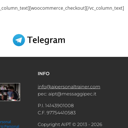
[vc_column_text][woocommerce_checkout][/vc_column_text]
EWS
SEDI
INFO
info@aipersonaltrainer.com
pec: aipt@messaggipec.it
P.I. 14143901008
C.F. 97754410583
ersonal
Copyright AIPT © 2013 - 2026
orsi Personal