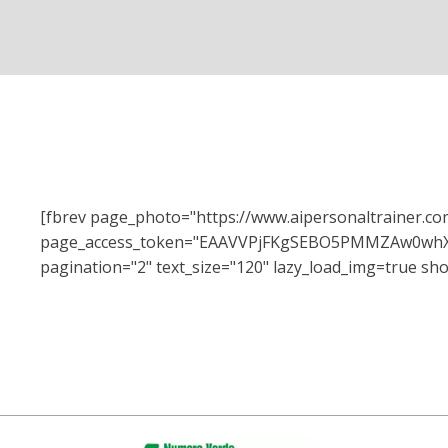
[fbrev page_photo="https://www.aipersonaltrainer.c
page_access_token="EAAVVPjFKgSEBO5PMMZAw0w
pagination="2" text_size="120" lazy_load_img=true sho