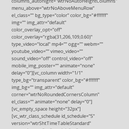
columns_autohight="wtrNoAutoHeightColumns"
menu_above="wtrNoAboveMenuRow"
el_class="" bg_type="color" color_bg="#ffffff"
img="" img_attr="default"
color_overlay_opt="off"
color_overlay="rgba(31,206,109,0.60)"
type_video="local" mp4="" ogg="" webm=""
youtube_video="" vimeo_video=""
sound_video="off" control_video="off"
mobile_img_poster="" animate="none"
delay="0"][vc_column width="1/1"
type_bg="transparent" color_bg="#ffffff"
img_bg="" img_attr="default"
corner="wtrNoRoundedCornersColumn"
el_class="" animate="none" delay="0"]
[vc_empty_space height="32px"]
[vc_wtr_class_schedule id_schedule="5"
version="wtrShtTimeTableStandard"