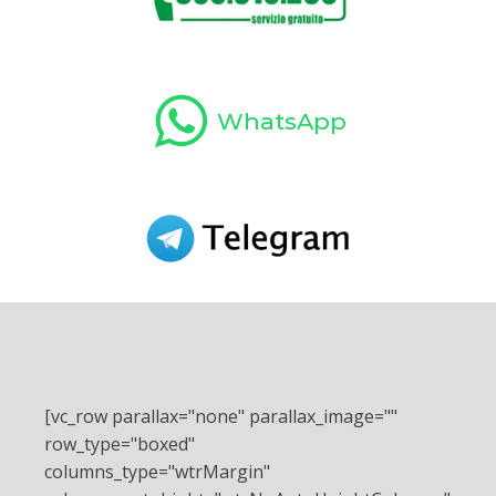
WhatsApp
[vc_row parallax="none" parallax_image=""
row_type="boxed"
columns_type="wtrMargin"