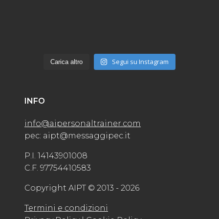
Segui su Instagram
Carica altro
INFO
info@aipersonaltrainer.com
pec: aipt@messaggipec.it
P.I. 14143901008
C.F. 97754410583
Copyright AIPT © 2013 - 2026
Termini e condizioni