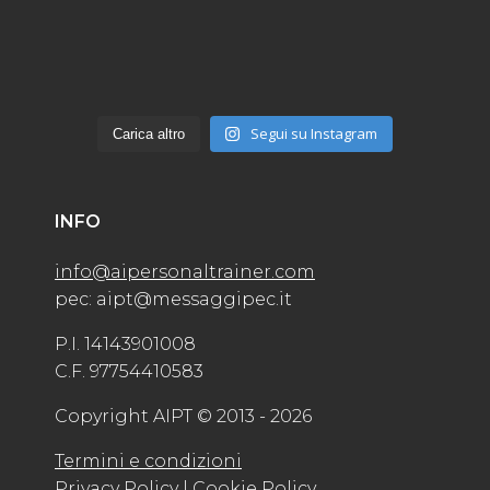
Segui su Instagram
Carica altro
INFO
info@aipersonaltrainer.com
pec: aipt@messaggipec.it
P.I. 14143901008
C.F. 97754410583
Copyright AIPT © 2013 - 2026
Termini e condizioni
Privacy Policy
| Cookie Policy