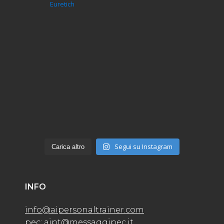
Euretich
Segui su Instagram
Carica altro
INFO
info@aipersonaltrainer.com
pec: aipt@messaggipec.it