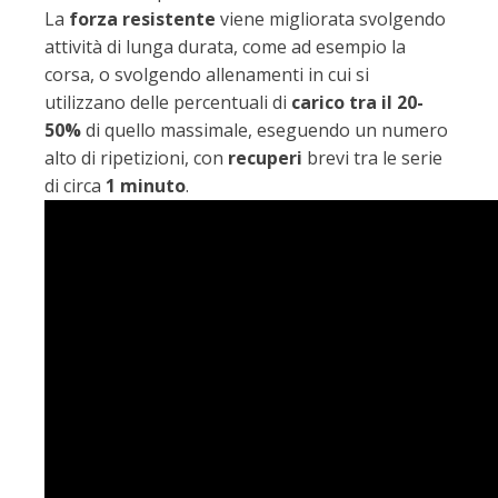
La
forza resistente
viene migliorata svolgendo
attività di lunga durata, come ad esempio la
corsa, o svolgendo allenamenti in cui si
utilizzano delle percentuali di
carico tra il 20-
50%
di quello massimale, eseguendo un numero
alto di ripetizioni, con
recuperi
brevi tra le serie
di circa
1 minuto
.