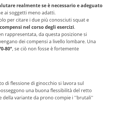
alutare realmente se è necessario e adeguato
e ai soggetti meno adatti.
olo per citare i due più conosciuti squat e
compensi nel corso degli esercizi
.
ben rappresentata, da questa posizione si
vvengano dei compensi a livello lombare. Una
70-80°
, se ciò non fosse è fortemente
o di flessione di ginocchio si lavora sul
posseggono una buona flessibilità del retto
ella variante da prono compie i ''brutali''