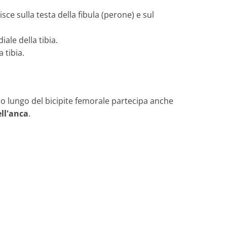
isce sulla testa della fibula (perone) e sul
iale della tibia.
 tibia.
apo lungo del bicipite femorale partecipa anche
ll'anca
.