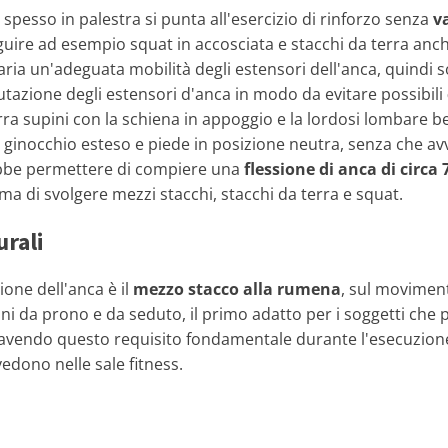
spesso in palestra si punta all'esercizio di rinforzo senza
v
guire ad esempio squat in accosciata e stacchi da terra anch
aria un'adeguata mobilità degli estensori dell'anca, quindi s
utazione degli estensori d'anca in modo da evitare possibili
terra supini con la schiena in appoggio e la lordosi lombare 
ginocchio esteso e piede in posizione neutra, senza che a
rebbe permettere di compiere una
flessione di anca di circa 
ima di svolgere mezzi stacchi, stacchi da terra e squat.
urali
ione dell'anca è il
mezzo stacco alla rumena
, sul moviment
oni da prono e da seduto, il primo adatto per i soggetti che 
avendo questo requisito fondamentale durante l'esecuzione d
edono nelle sale fitness.