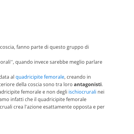
 coscia, fanno parte di questo gruppo di
morali'', quando invece sarebbe meglio parlare
 data al
quadricipite femorale
, creando in
teriore della coscia sono tra loro
antagonisti
.
uadricipite femorale e non degli
ischiocrurali
nei
iamo infatti che il quadricipite femorale
iocruali crea l'azione esattamente opposta e per