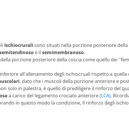
li
Ischiocrurali
sono situati nella porzione posteriore della
semitendinoso
e il
semimembranoso
.
o della porzione posteriore della coscia come quello dei ''fe
nferiore all'allenamento degli ischiocruali rispetto a quella
muscolari
, dato che i muscoli della porzione anteriore e pos
 solo in palestra, è quello di prediligere il rinforzo del q
tosa
a carico del legamento crociato anteriore
(LCA)
. Ricord
iorando in questo modo la condizione, il rinforzo degli isch