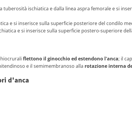
a tuberosità ischiatica e dalla linea aspra femorale e si inser
tica e si inserisce sulla superficie posteriore del condilo med
hiatica e si inserisce sulla superficie postero-superiore della
chiocrurali
flettono il ginocchio ed estendono l'anca
; il c
emitendinoso e il semimembranoso alla
rotazione interna de
ori d'anca