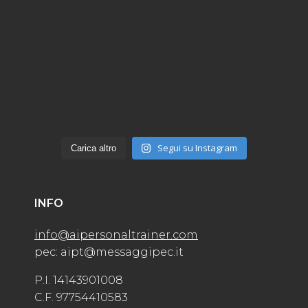
Segui su Instagram
Carica altro
INFO
info@aipersonaltrainer.com
pec: aipt@messaggipec.it
P.I. 14143901008
C.F. 97754410583