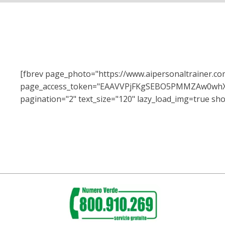
[fbrev page_photo="https://www.aipersonaltrainer.c
page_access_token="EAAVVPjFKgSEBO5PMMZAw0w
pagination="2" text_size="120" lazy_load_img=true sho