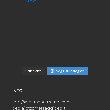
Euretich
Segui su Instagram
Carica altro
INFO
info@aipersonaltrainer.com
pec: aipt@messaggipec.it