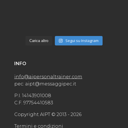
Segui su Instagram
Carica altro
INFO
info@aipersonaltrainer.com
pec: aipt@messaggipec.it
P.I. 14143901008
C.F. 97754410583
Copyright AIPT © 2013 - 2026
Termini e condizioni