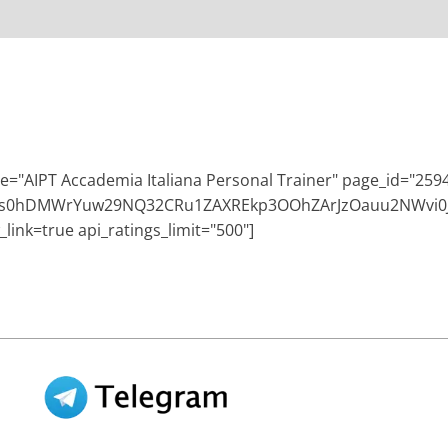
e="AIPT Accademia Italiana Personal Trainer" page_id="25
Ehs0hDMWrYuw29NQ32CRu1ZAXREkp3OOhZArJzOauu2NWvi
link=true api_ratings_limit="500"]