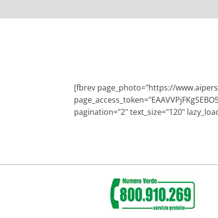
[fbrev page_photo="https://www.aiper
page_access_token="EAAVVPjFKgS
pagination="2" text_size="120" lazy_lo