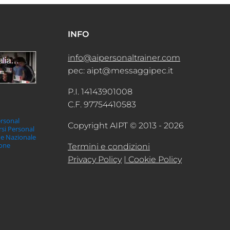
INFO
info@aipersonaltrainer.com
pec: aipt@messaggipec.it
P.I. 14143901008
C.F. 97754410583
ersonal
Copyright AIPT © 2013 - 2026
orsi Personal
ne Nazionale
ione
Termini e condizioni
Privacy Policy
| Cookie Policy