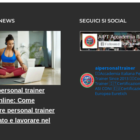
 NEWS
SEGUICI SI SOCIAL
aipersonaltrainer
🏋‍♀️Accademia Italiana P
Trainer Since 2013
🏋‍♂️C
Trainer
🇮🇹Certificazio
ASI CONI
🇪🇺Certificaz
ersonal trainer
Europea Euretich
nline: Come
re personal trainer
ato e lavorare nel