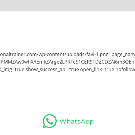
sonaltrainer.com/wp-content/uploads/favi-1.png" page_nam
EBO5PMMZAw0whXAEmkZArge2LPRFe51CER9TDZCDZAl6m3Q
ad_img=true show_success_api=true open_link=true nofollow_
WhatsApp