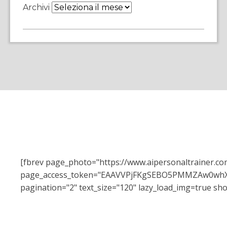
Archivi
[fbrev page_photo="https://www.aipersonaltrainer.c
page_access_token="EAAVVPjFKgSEBO5PMMZAw0w
pagination="2" text_size="120" lazy_load_img=true sho