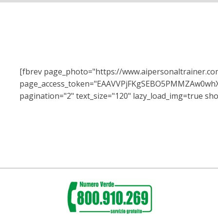
[fbrev page_photo="https://www.aipersonaltrainer.c
page_access_token="EAAVVPjFKgSEBO5PMMZAw0w
pagination="2" text_size="120" lazy_load_img=true sho