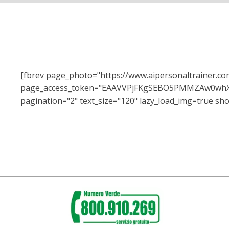
[fbrev page_photo="https://www.aipersonaltrainer.c
page_access_token="EAAVVPjFKgSEBO5PMMZAw0w
pagination="2" text_size="120" lazy_load_img=true sho