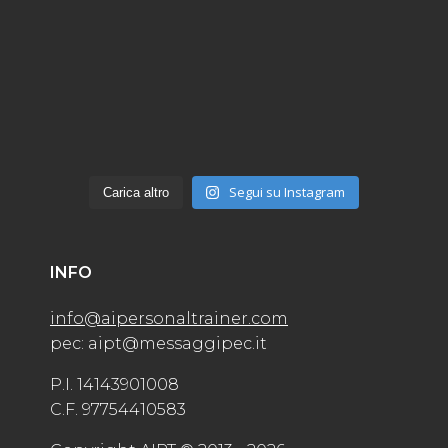
Segui su Instagram
Carica altro
INFO
info@aipersonaltrainer.com
pec: aipt@messaggipec.it
P.I. 14143901008
C.F. 97754410583