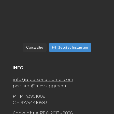
Segui su Instagram
Carica altro
INFO
info@aipersonaltrainer.com
pec: aipt@messaggipec.it
P.I. 14143901008
C.F. 97754410583
Copyright AIPT © 2013 - 2026