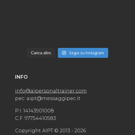
Segui su Instagram
Carica altro
INFO
info@aipersonaltrainer.com
pec: aipt@messaggipec.it
P.I. 14143901008
C.F. 97754410583
Copyright AIPT © 2013 - 2026