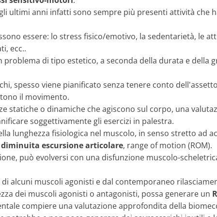
ssi sensitivo-motori
.
gli ultimi anni infatti sono sempre più presenti attività che 
ssono essere: lo stress fisico/emotivo, la sedentarietà, le 
i, ecc..
roblema di tipo estetico, a seconda della durata e della gra
hi, spesso viene pianificato senza tenere conto dell'assetto 
tono il movimento.
rze statiche o dinamiche che agiscono sul corpo, una valuta
anificare soggettivamente gli esercizi in palestra.
della lunghezza fisiologica nel muscolo, in senso stretto ad 
diminuita escursione articolare
, range of motion (ROM).
zione, può evolversi con una disfunzione muscolo-scheletrica
ia di alcuni muscoli agonisti e dal contemporaneo rilasciamen
zza dei muscoli agonisti o antagonisti, possa generare un
R
mentale compiere una valutazione approfondita della biomecc