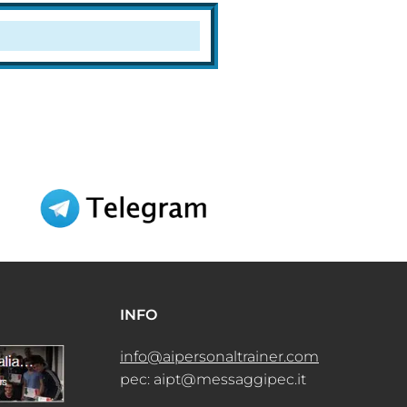
INFO
info@aipersonaltrainer.com
pec: aipt@messaggipec.it