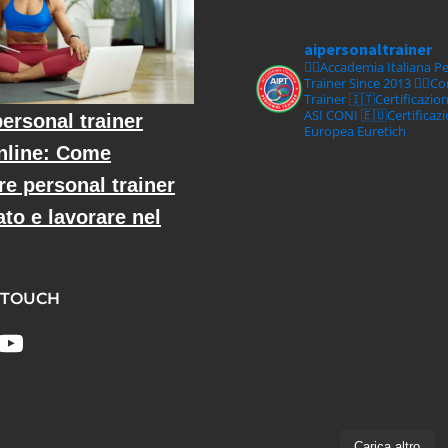
aipersonaltrainer
🏋‍♀️Accademia Italiana P
Trainer Since 2013
🏋‍♂️C
Trainer
🇮🇹Certificazio
ASI CONI
🇪🇺Certificaz
ersonal trainer
Europea Euretich
nline: Come
re personal trainer
ato e lavorare nel
 TOUCH
Carica altro