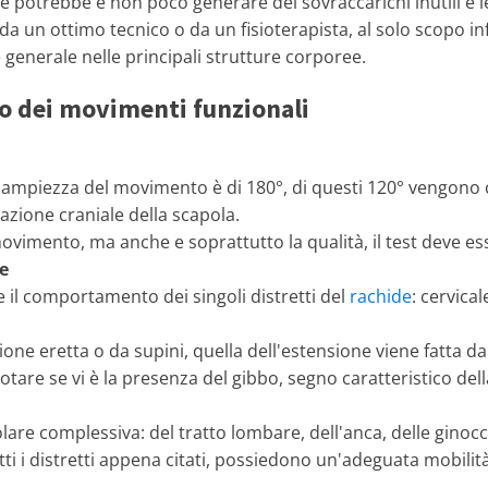
 potrebbe e non poco generare dei sovraccarichi inutili e l
a un ottimo tecnico o da un fisioterapista, al solo scopo i
 generale nelle principali strutture corporee.
so dei movimenti funzionali
a l'ampiezza del movimento è di 180°, di questi 120° vengono 
azione craniale della scapola.
ovimento, ma anche e soprattutto la qualità, il test deve es
e
e il comportamento dei singoli distretti del
rachide
: cervica
zione eretta o da supini, quella dell'estensione viene fatta d
otare se vi è la presenza del gibbo, segno caratteristico della
olare complessiva: del tratto lombare, dell'anca, delle ginocch
ti i distretti appena citati, possiedono un'adeguata mobilità