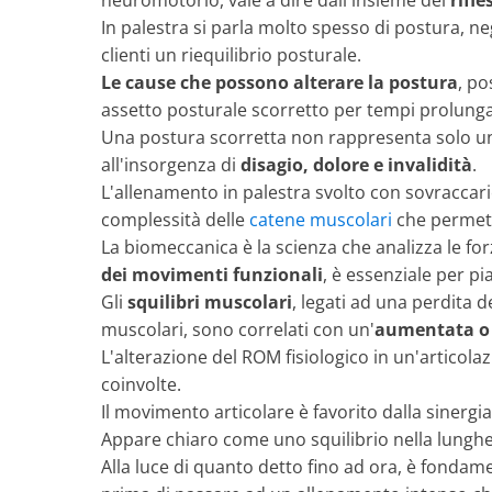
neuromotorio, vale a dire dall'insieme dei
rifle
In palestra si parla molto spesso di postura, ne
clienti un riequilibrio posturale.
Le cause che possono alterare la postura
, po
assetto posturale scorretto per tempi prolungat
Una postura scorretta non rappresenta solo un p
all'insorgenza di
disagio, dolore e invalidità
.
L'allenamento in palestra svolto con sovraccaric
complessità delle
catene muscolari
che permet
La biomeccanica è la scienza che analizza le fo
dei movimenti funzionali
, è essenziale per pi
Gli
squilibri muscolari
, legati ad una perdita 
muscolari, sono correlati con un'
aumentata o 
L'alterazione del ROM fisiologico in un'articola
coinvolte.
Il movimento articolare è favorito dalla sinerg
Appare chiaro come uno squilibrio nella lunghe
Alla luce di quanto detto fino ad ora, è fonda