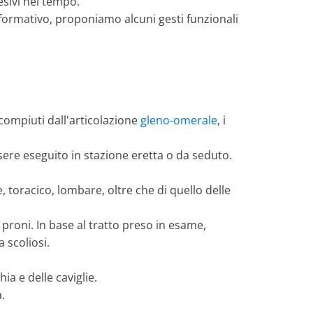
esivi nel tempo.
nformativo, proponiamo alcuni gesti funzionali
compiuti dall'articolazione
gleno-omerale
, i
sere eseguito in stazione eretta o da seduto.
le, toracico, lombare, oltre che di quello delle
a proni. In base al tratto preso in esame,
 scoliosi.
ia e delle caviglie.
.