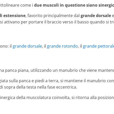
ottolineare come i
due muscoli in questione siano sinergic
i estensione
, favorito principalmente dal
grande dorsale
e
 si attivano per portare il braccio verso il basso quando si tr
ono: il
grande dorsale
, il
grande rotondo
, il
grande pettoral
 una panca piana, utilizzando un manubrio che viene manten
iata sulla panca e piedi a terra, si mantiene il manubrio con
i sopra della testa nella fase eccentrica.
inergica della muscolatura coinvolta, si ritorna alla posizione