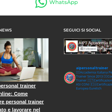
WhatsApp
 NEWS
SEGUICI SI SOCIAL
aipersonaltrainer
🏋‍♀️Accademia Italiana P
Trainer Since 2013
🏋‍♂️C
Trainer
🇮🇹Certificazio
ASI CONI
🇪🇺Certificaz
ersonal trainer
Europea Euretich
nline: Come
re personal trainer
ato e lavorare nel