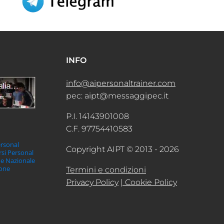
INFO
info@aipersonaltrainer.com
pec: aipt@messaggipec.it
P.I. 14143901008
C.F. 97754410583
ersonal
Copyright AIPT © 2013 - 2026
orsi Personal
ne Nazionale
ione
Termini e condizioni
Privacy Policy
| Cookie Policy