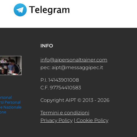
INFO
info@aipersonaltrainer.com
pec: aipt@messaggipec.it
P.I. 14143901008
C.F. 97754410583
ersonal
Copyright AIPT © 2013 - 2026
orsi Personal
ne Nazionale
ione
Termini e condizioni
Privacy Policy
| Cookie Policy