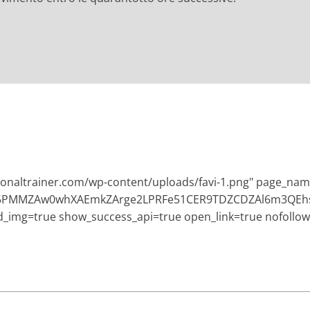
sonaltrainer.com/wp-content/uploads/favi-1.png" page_nam
EBO5PMMZAw0whXAEmkZArge2LPRFe51CER9TDZCDZAl6m3Q
ad_img=true show_success_api=true open_link=true nofollow_