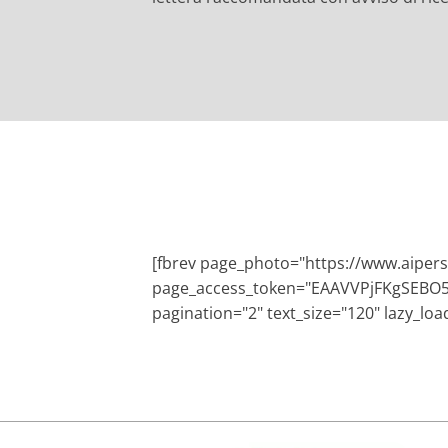
[fbrev page_photo="https://www.aiper
page_access_token="EAAVVPjFKgS
pagination="2" text_size="120" lazy_lo