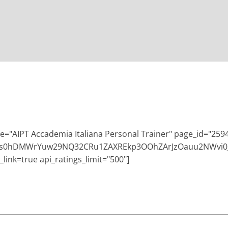
e="AIPT Accademia Italiana Personal Trainer" page_id="25
Ehs0hDMWrYuw29NQ32CRu1ZAXREkp3OOhZArJzOauu2NWvi
link=true api_ratings_limit="500"]