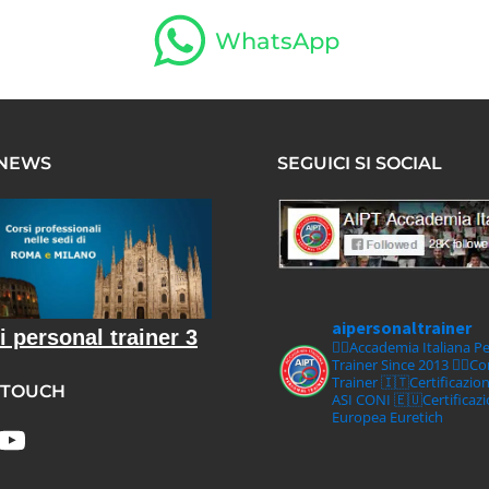
WhatsApp
 NEWS
SEGUICI SI SOCIAL
aipersonaltrainer
i personal trainer 3
🏋‍♀️Accademia Italiana P
Trainer Since 2013
🏋‍♂️C
Trainer
🇮🇹Certificazio
 TOUCH
ASI CONI
🇪🇺Certificaz
Europea Euretich