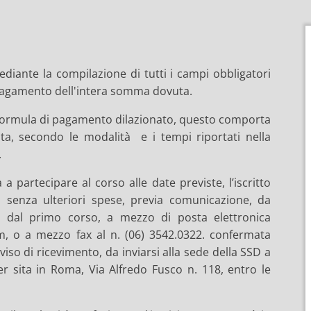
 mediante la compilazione di tutti i campi obbligatori
l pagamento dell'intera somma dovuta.
la formula di pagamento dilazionato, questo comporta
a, secondo le modalità e i tempi riportati nella
.
a partecipare al corso alle date previste, l’iscritto
, senza ulteriori spese, previa comunicazione, da
ni dal primo corso, a mezzo di posta elettronica
com, o a mezzo fax al n. (06) 3542.0322. confermata
so di ricevimento, da inviarsi alla sede della SSD a
er sita in Roma, Via Alfredo Fusco n. 118, entro le