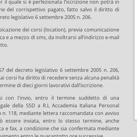
il quale si è perfezionata l’iscrizione non potrà in
 del corrispettivo pagato, fatto salvo il diritto di
ecreto legislativo 6 settembre 2005 n. 206.
ubicazione dei corsi (location), previa comunicazione
ca e a mezzo di sms, da inoltrarsi all’indirizzo e-mail
tto.
4-67 del decreto legislativo 6 settembre 2005 n. 206,
 ai corsi ha diritto di recedere senza alcuna penalità
ermine di dieci giorni lavorativi dall’iscrizione.
rsi con l'invio, entro il termine suddetto di una
egale della SSD a R.L Accademia Italiana Personal
co n. 118, mediante lettera raccomandata con avviso
ò essere inviata, entro lo stesso termine, anche
a e fax, a condizione che sia confermata mediante
evimento entro le quarantotto ore successive.