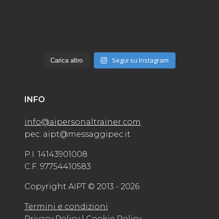
Segui su Instagram
Carica altro
INFO
info@aipersonaltrainer.com
pec: aipt@messaggipec.it
P.I. 14143901008
C.F. 97754410583
Copyright AIPT © 2013 - 2026
Termini e condizioni
Privacy Policy
| Cookie Policy