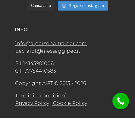
Segui su Instagram
Carica altro
INFO
info@aipersonaltrainer.com
pec: aipt@messaggipec.it
P.I. 14143901008
C.F. 97754410583
Copyright AIPT © 2013 - 2026
Termini e condizioni
Privacy Policy
| Cookie Policy
Created by
www.smartwebseo.it