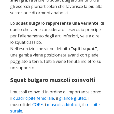
sinergia
, fa sì che lo squat bulgaro sia uno tra
gli esercizi pluriarticolari che favorisce la più alta
secrezione di ormoni anabolici.
Lo
squat bulgaro rappresenta una variante
, di
quello che viene considerato l'esercizio principe
per l'allenamento degli arti inferiori, vale a dire
lo squat classico.
Nell'esercizio che viene definito
''split squat''
,
una gamba viene posizionata avanti con piede
poggiato a terra, l'altra viene tenuta indietro su
un supporto.
Squat bulgaro muscoli coinvolti
I muscoli coinvolti in ordine di importanza sono:
il
quadricipite femorale
, il
grande gluteo
, i
muscoli del
CORE
, i
muscoli adduttori
, il
tricipite
surale
.