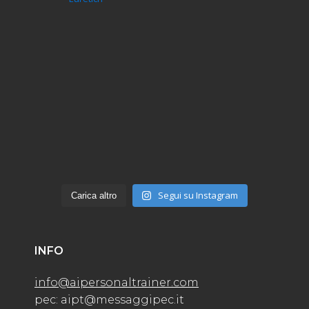
Segui su Instagram
Carica altro
INFO
info@aipersonaltrainer.com
pec: aipt@messaggipec.it