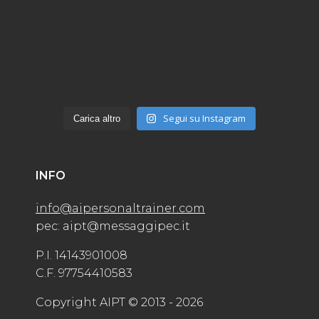
Segui su Instagram
Carica altro
INFO
info@aipersonaltrainer.com
pec: aipt@messaggipec.it
P.I. 14143901008
C.F. 97754410583
Copyright AIPT © 2013 - 2026