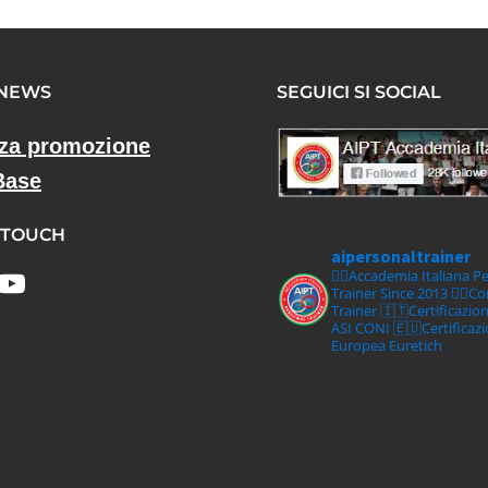
 NEWS
SEGUICI SI SOCIAL
za promozione
Base
 TOUCH
aipersonaltrainer
🏋‍♀️Accademia Italiana P
Trainer Since 2013
🏋‍♂️C
Trainer
🇮🇹Certificazio
ASI CONI
🇪🇺Certificaz
Europea Euretich