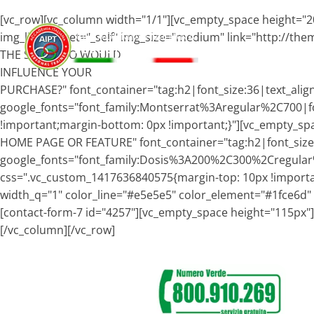
[vc_row][vc_column width="1/1"][vc_empty_space height="2
img_link_target="_self" img_size="medium" link="http://
THE SYMETRIO WOULD
INFLUENCE YOUR
PURCHASE?" font_container="tag:h2|font_size:36|text_align
google_fonts="font_family:Montserrat%3Aregular%2C700|
!important;margin-bottom: 0px !important;}"][vc_empty_
HOME PAGE OR FEATURE" font_container="tag:h2|font_size:36
google_fonts="font_family:Dosis%3A200%2C300%2Cregul
css=".vc_custom_1417636840575{margin-top: 10px !important
width_q="1" color_line="#e5e5e5" color_element="#1fce6d" 
[contact-form-7 id="4257"][vc_empty_space height="115px"
[/vc_column][/vc_row]