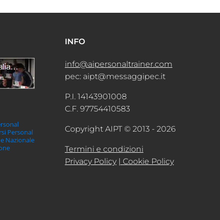
INFO
info@aipersonaltrainer.com
pec: aipt@messaggipec.it
P.I. 14143901008
C.F. 97754410583
ersonal
Copyright AIPT © 2013 - 2026
orsi Personal
ne Nazionale
ione
Termini e condizioni
Privacy Policy
| Cookie Policy