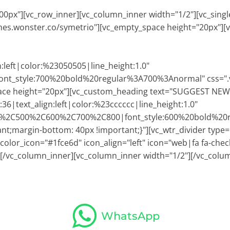
00px"][vc_row_inner][vc_column_inner width="1/2"][vc_sing
themes.wonster.co/symetrio"][vc_empty_space height="20px
HOME
CORSI
CERTIFICAZIONE
ALBO P.T.
RECENSIONI
N
:left|color:%23050505|line_height:1.0"
font_style:700%20bold%20regular%3A700%3Anormal" css="
space height="20px"][vc_custom_heading text="SUGGEST NE
|text_align:left|color:%23cccccc|line_height:1.0"
ar%2C500%2C600%2C700%2C800|font_style:600%20bold%20
;margin-bottom: 40px !important;}"][vc_wtr_divider type="
color_icon="#1fce6d" icon_align="left" icon="web|fa fa-che
][/vc_column_inner][vc_column_inner width="1/2"][/vc_colu
WhatsApp