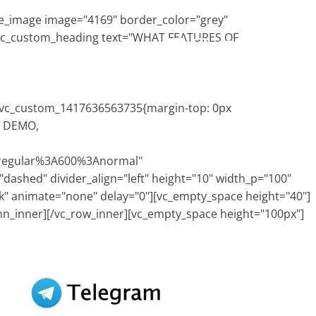
le_image image="4169" border_color="grey"
"][vc_custom_heading text="WHAT FEATURES OF
EWS
SEDI
.vc_custom_1417636563735{margin-top: 0px
W DEMO,
regular%3A600%3Anormal"
dashed" divider_align="left" height="10" width_p="100"
ck" animate="none" delay="0"][vc_empty_space height="40"]
mn_inner][/vc_row_inner][vc_empty_space height="100px"]