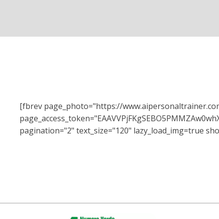
[fbrev page_photo="https://www.aipersonaltrainer.c
page_access_token="EAAVVPjFKgSEBO5PMMZAw0w
pagination="2" text_size="120" lazy_load_img=true sho