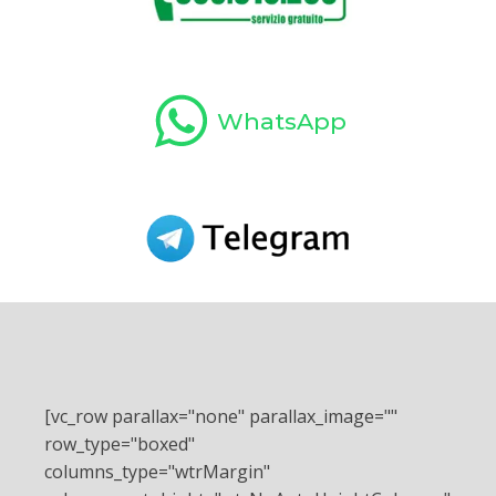
WhatsApp
[vc_row parallax="none" parallax_image=""
row_type="boxed"
columns_type="wtrMargin"