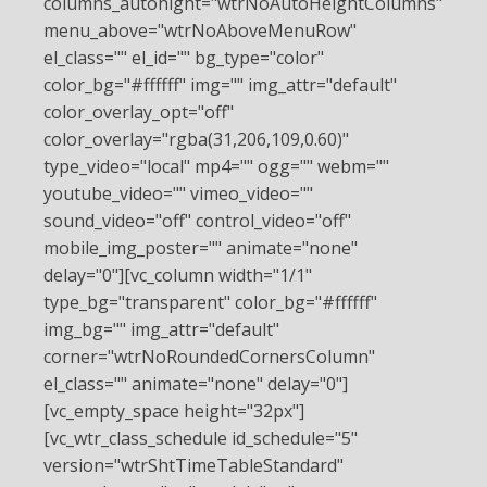
columns_autohight="wtrNoAutoHeightColumns"
menu_above="wtrNoAboveMenuRow"
el_class="" el_id="" bg_type="color"
color_bg="#ffffff" img="" img_attr="default"
color_overlay_opt="off"
color_overlay="rgba(31,206,109,0.60)"
type_video="local" mp4="" ogg="" webm=""
youtube_video="" vimeo_video=""
sound_video="off" control_video="off"
mobile_img_poster="" animate="none"
delay="0"][vc_column width="1/1"
type_bg="transparent" color_bg="#ffffff"
img_bg="" img_attr="default"
corner="wtrNoRoundedCornersColumn"
el_class="" animate="none" delay="0"]
[vc_empty_space height="32px"]
[vc_wtr_class_schedule id_schedule="5"
version="wtrShtTimeTableStandard"