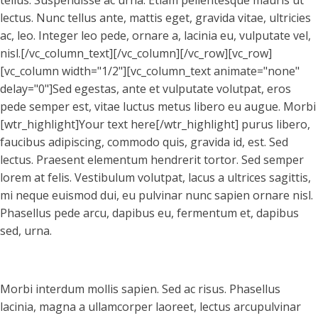
tellus. Suspendisse ac urna. Etiam pellentesque mauris ut
lectus. Nunc tellus ante, mattis eget, gravida vitae, ultricies
ac, leo. Integer leo pede, ornare a, lacinia eu, vulputate vel,
nisl.[/vc_column_text][/vc_column][/vc_row][vc_row]
[vc_column width="1/2"][vc_column_text animate="none"
delay="0"]Sed egestas, ante et vulputate volutpat, eros
pede semper est, vitae luctus metus libero eu augue. Morbi
[wtr_highlight]Your text here[/wtr_highlight] purus libero,
faucibus adipiscing, commodo quis, gravida id, est. Sed
lectus. Praesent elementum hendrerit tortor. Sed semper
lorem at felis. Vestibulum volutpat, lacus a ultrices sagittis,
mi neque euismod dui, eu pulvinar nunc sapien ornare nisl.
Phasellus pede arcu, dapibus eu, fermentum et, dapibus
sed, urna.
Morbi interdum mollis sapien. Sed ac risus. Phasellus
lacinia, magna a ullamcorper laoreet, lectus arcupulvinar