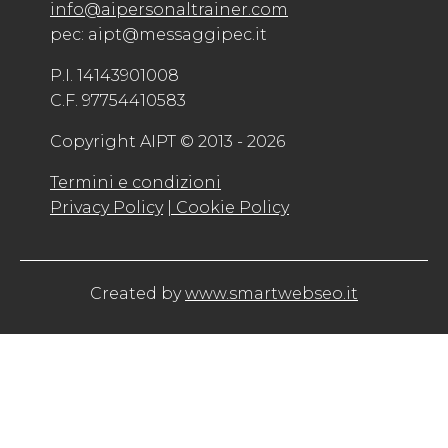
info@aipersonaltrainer.com
pec: aipt@messaggipec.it
P.I. 14143901008
C.F. 97754410583
Copyright AIPT © 2013 - 2026
Termini e condizioni
Privacy Policy
| Cookie Policy
Created by
www.smartwebseo.it