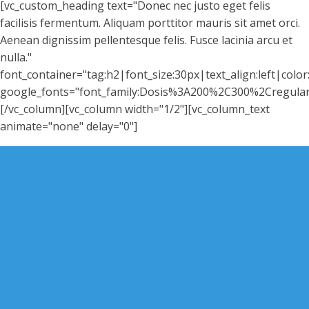
[vc_custom_heading text="Donec nec justo eget felis
facilisis fermentum. Aliquam porttitor mauris sit amet orci.
Aenean dignissim pellentesque felis. Fusce lacinia arcu et
nulla."
font_container="tag:h2|font_size:30px|text_align:left|colo
google_fonts="font_family:Dosis%3A200%2C300%2Cregul
[/vc_column][vc_column width="1/2"][vc_column_text
animate="none" delay="0"]