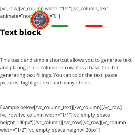
[vc_row][vc_column width="1/1"][vc_column_text
animate="none" delay="0"]
Text block
Menu
This basic and simple shortcut allows you to generate text
and placing it in a column or row, it is a basic tool for
generating text fillings. You can color the text, paste
pictures, highlight text and many others.
Example below[/vc_column_text][/vc_column][/vc_row]
[vc_row][vc_column width="1/1"][vc_empty_space
height="40px"][/vc_column][/vc_row][vc_row][vc_column
width="1/2"][vc_empty_space height="20px"]