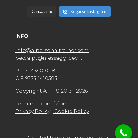
Segui su Instagram
Carica altro
INFO
info@aipersonaltrainer.com
pec: aipt@messaggipec.it
P.I. 14143901008
C.F. 97754410583
Copyright AIPT © 2013 - 2026
Termini e condizioni
Privacy Policy
| Cookie Policy
Created by
www.smartwebseo.it