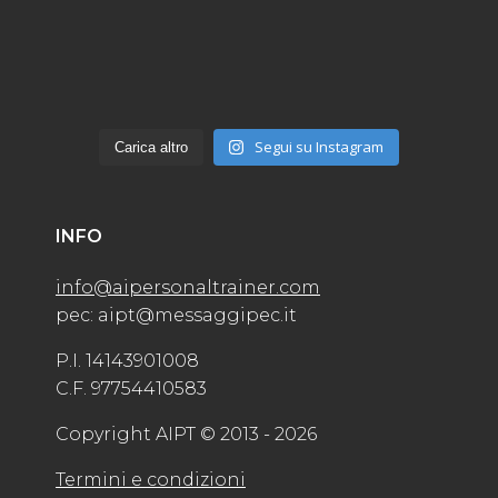
Segui su Instagram
Carica altro
INFO
info@aipersonaltrainer.com
pec: aipt@messaggipec.it
P.I. 14143901008
C.F. 97754410583
Copyright AIPT © 2013 - 2026
Termini e condizioni