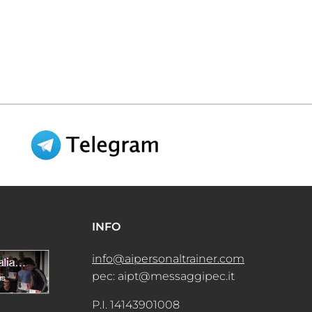
INFO
info@aipersonaltrainer.com
pec: aipt@messaggipec.it
P.I. 14143901008