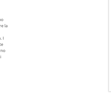
no
re la
 I
te
erno
i