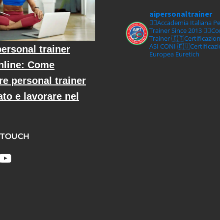
aipersonaltrainer
🏋‍♀️Accademia Italiana P
Trainer Since 2013
🏋‍♂️C
Trainer
🇮🇹Certificazio
ASI CONI
🇪🇺Certificaz
ersonal trainer
Europea Euretich
nline: Come
re personal trainer
ato e lavorare nel
 TOUCH