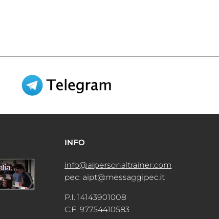
INFO
info@aipersonaltrainer.com
pec: aipt@messaggipec.it
P.I. 14143901008
C.F. 97754410583