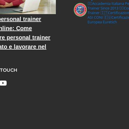
🏋‍♀️Accademia Italiana P
Trainer Since 2013
🏋‍♂️C
Trainer
🇮🇹Certificazio
ASI CONI
🇪🇺Certificaz
ersonal trainer
Europea Euretich
nline: Come
re personal trainer
ato e lavorare nel
 TOUCH