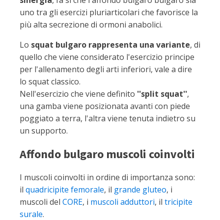
sinergia
, fa sì che l'affondo bulgaro bulgaro sia
uno tra gli esercizi pluriarticolari che favorisce la
più alta secrezione di ormoni anabolici.
Lo
squat bulgaro rappresenta una variante
, di
quello che viene considerato l'esercizio principe
per l'allenamento degli arti inferiori, vale a dire
lo squat classico.
Nell'esercizio che viene definito
''split squat''
,
una gamba viene posizionata avanti con piede
poggiato a terra, l'altra viene tenuta indietro su
un supporto.
Affondo bulgaro muscoli coinvolti
I muscoli coinvolti in ordine di importanza sono:
il
quadricipite femorale
, il
grande gluteo
, i
muscoli del
CORE
, i
muscoli adduttori
, il
tricipite
surale
.