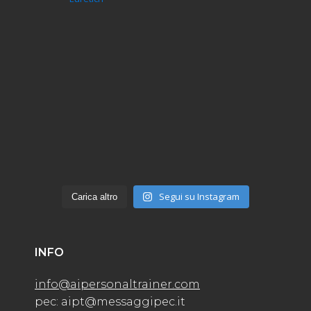
Segui su Instagram
Carica altro
INFO
info@aipersonaltrainer.com
pec: aipt@messaggipec.it