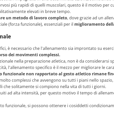
osi più rapidi di quelli muscolari, questo è il motivo per 
alitativamente elevati in breve tempo.
are un metodo di lavoro completo
, dove grazie ad un alle
ale (forza funzionale), essenziali per il
miglioramento dell
nale
fici, è necessario che l'allenamento sia improntato su eserc
corso dei movimenti complessi.
ionale nella preparazione atletica, non è da considerarsi spe
cità, l'allenamento specifico è il mezzo per migliorare le ca
funzionale non rapportato al gesto atletico rimane fine
olto complessi che avvengono su tutti i piani nello spazio
 che solitamente si compiono nella vita di tutti i giorni.
ti ad alta intensità, per questo motivo il tempo di allename
nto funzionale, si possono ottenere i cosiddetti condizionam