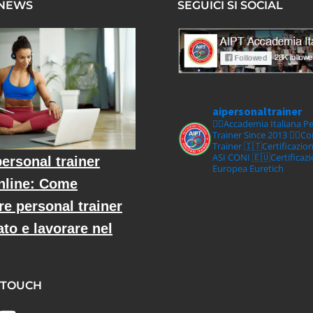
 NEWS
SEGUICI SI SOCIAL
aipersonaltrainer
🏋‍♀️Accademia Italiana P
Trainer Since 2013
🏋‍♂️C
Trainer
🇮🇹Certificazio
ASI CONI
🇪🇺Certificaz
ersonal trainer
Europea Euretich
nline: Come
re personal trainer
ato e lavorare nel
 TOUCH