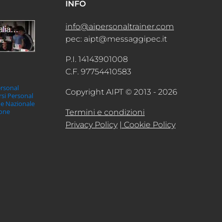
INFO
info@aipersonaltrainer.com
pec: aipt@messaggipec.it
P.I. 14143901008
C.F. 97754410583
ersonal
Copyright AIPT © 2013 - 2026
orsi Personal
ne Nazionale
ione
Termini e condizioni
Privacy Policy
| Cookie Policy