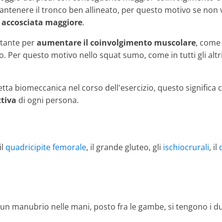
antenere il tronco ben allineato, per questo motivo se non v
di accosciata maggiore
.
ortante per
aumentare il coinvolgimento muscolare
, come
zio. Per questo motivo nello squat sumo, come in tutti gli alt
ta biomeccanica nel corso dell'esercizio, questo significa 
tiva
di ogni persona.
il
quadricipite femorale
, il grande gluteo, gli
ischiocrurali
, il
 un manubrio nelle mani, posto fra le gambe, si tengono i du