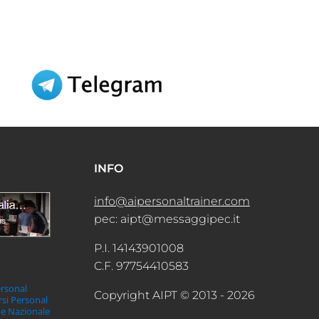
INFO
info@aipersonaltrainer.com
pec: aipt@messaggipec.it
P.I. 14143901008
C.F. 97754410583
ersonal
Copyright AIPT © 2013 - 2026
orsi Personal
ne Nazionale