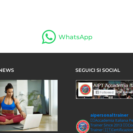
WhatsApp
 NEWS
SEGUICI SI SOCIAL
aipersonaltrainer
🏋‍♀️Accademia Italiana P
Trainer Since 2013
🏋‍♂️C
Trainer
🇮🇹Certificazio