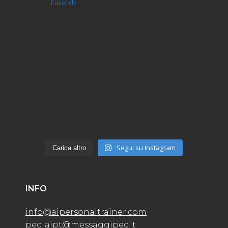
Euretich
Segui su Instagram
Carica altro
INFO
info@aipersonaltrainer.com
pec: aipt@messaggipec.it