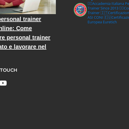
🏋‍♀️Accademia Italiana P
Trainer Since 2013
🏋‍♂️C
Trainer
🇮🇹Certificazio
ASI CONI
🇪🇺Certificaz
ersonal trainer
Europea Euretich
nline: Come
re personal trainer
ato e lavorare nel
 TOUCH