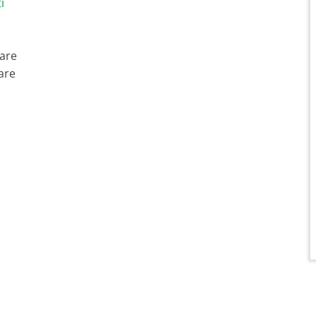
i
lare
are