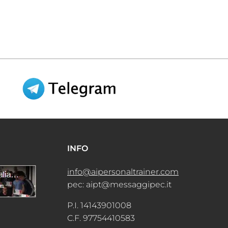
INFO
info@aipersonaltrainer.com
pec: aipt@messaggipec.it
P.I. 14143901008
C.F. 97754410583