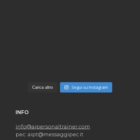
Segui su Instagram
Carica altro
INFO
info@aipersonaltrainer.com
pec: aipt@messaggipec.it