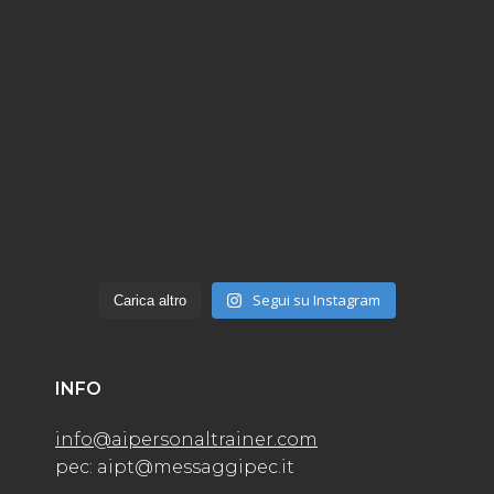
Segui su Instagram
Carica altro
INFO
info@aipersonaltrainer.com
pec: aipt@messaggipec.it