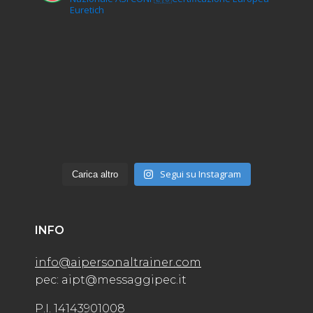
Euretich
Segui su Instagram
Carica altro
INFO
info@aipersonaltrainer.com
pec: aipt@messaggipec.it
P.I. 14143901008