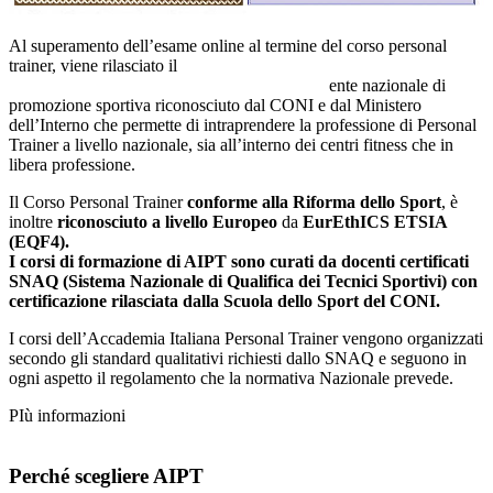
Al superamento dell’esame online al termine del corso personal
trainer, viene rilasciato il
Diploma di Personal Trainer 3° Livello e il
Tesserino tecnico Nazionale riconosciuto ASI
ente nazionale di
promozione sportiva riconosciuto dal CONI e dal Ministero
dell’Interno che permette di intraprendere la professione di Personal
Trainer a livello nazionale, sia all’interno dei centri fitness che in
libera professione.
Il Corso Personal Trainer
conforme alla Riforma dello Sport
, è
inoltre
riconosciuto a livello Europeo
da
EurEthICS ETSIA
(EQF4).
I corsi di formazione di AIPT sono curati da docenti certificati
SNAQ (Sistema Nazionale di Qualifica dei Tecnici Sportivi) con
certificazione rilasciata dalla Scuola dello Sport del CONI.
I corsi dell’Accademia Italiana Personal Trainer vengono organizzati
secondo gli standard qualitativi richiesti dallo SNAQ e seguono in
ogni aspetto il regolamento che la normativa Nazionale prevede.
PIù informazioni
Perché scegliere AIPT