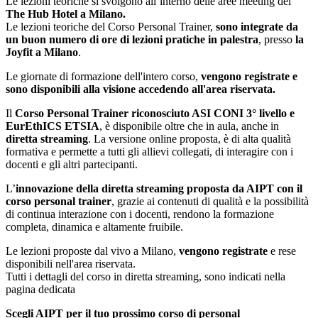
Le lezioni teoriche si svolgono all’interno delle aree meeting del
The Hub Hotel a Milano.
Le lezioni teoriche del Corso Personal Trainer,
sono integrate da
un buon numero di ore di lezioni pratiche in palestra
, presso
la
Joyfit a Milano
.
Le giornate di formazione dell'intero corso,
vengono registrate e
sono disponibili alla visione accedendo all'area riservata.
Il
Corso Personal Trainer riconosciuto ASI CONI 3° livello e
EurEthICS ETSIA
, è disponibile oltre che in aula, anche in
diretta streaming
. La versione online proposta, è di alta qualità
formativa e permette a tutti gli allievi collegati, di interagire con i
docenti e gli altri partecipanti.
L’
innovazione della diretta streaming proposta da AIPT con il
corso personal trainer
, grazie ai contenuti di qualità e la possibilità
di continua interazione con i docenti, rendono la formazione
completa, dinamica e altamente fruibile.
Le lezioni proposte dal vivo a Milano,
vengono registrate
e rese
disponibili nell'area riservata.
Tutti i dettagli del corso in diretta streaming, sono indicati nella
pagina dedicata
clicca qui.
Scegli AIPT per il tuo prossimo corso di personal