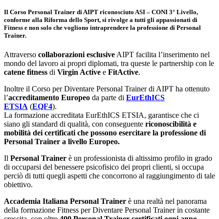
Il Corso Personal Trainer di AIPT riconosciuto ASI – CONI 3° Livello,
conforme alla Riforma dello Sport, si rivolge a tutti gli appassionati di
Fitness e non solo che vogliono intraprendere la professione di Personal
Trainer.
Attraverso
collaborazioni esclusive
AIPT facilita l’inserimento nel
mondo del lavoro ai propri diplomati, tra queste le partnership con le
catene fitness
di
Virgin Active
e
FitActive
.
Inoltre il Corso per Diventare Personal Trainer di AIPT ha ottenuto
l’
accreditamento Europeo
da parte di
EurEthICS
ETSIA
(
EQF4
).
La formazione accreditata EurEthICS ETSIA, garantisce che ci
siano gli standard di qualità, con conseguente
riconoscibilità e
mobilità dei certificati che possono esercitare la professione di
Personal Trainer a livello Europeo.
Il
Personal Trainer
è un professionista di altissimo profilo in grado
di occuparsi del benessere psicofisico dei propri clienti, si occupa
perciò di tutti quegli aspetti che concorrono al raggiungimento di tale
obiettivo.
Accademia Italiana Personal Trainer
è una realtà nel panorama
della formazione Fitness per Diventare Personal Trainer in costante
crescita, con oltre
400 Personal Trainer certificati ogni anno
.